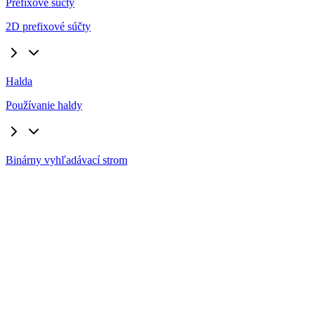
Prefixové súčty
2D prefixové súčty
Halda
Používanie haldy
Binárny vyhľadávací strom