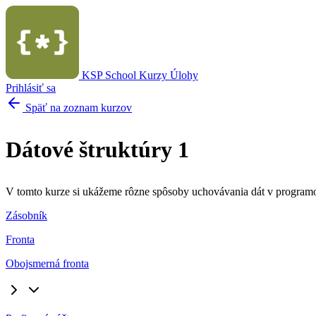
KSP School
Kurzy
Úlohy
Prihlásiť sa
Späť na zoznam kurzov
Dátové štruktúry 1
V tomto kurze si ukážeme rôzne spôsoby uchovávania dát v programo
Zásobník
Fronta
Obojsmerná fronta