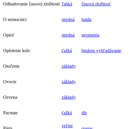
Odhadovanie časovej zložitosti
ľahká
časová zložitosť
O nemocnici
stredná
halda
Oploť
stredná
geometria
Oplotenie kráv
ťažká
binárne vyhľadávanie
Otočenie
základy
Ovocie
základy
Ozvena
základy
Pacman
ťažká
dfs
veľmi
Párty
queue