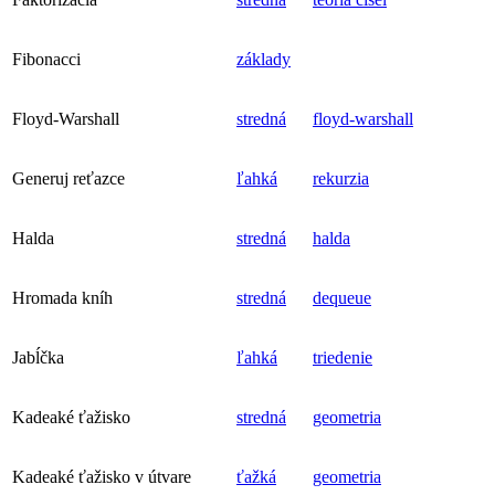
Fibonacci
základy
Floyd-Warshall
stredná
floyd-warshall
Generuj reťazce
ľahká
rekurzia
Halda
stredná
halda
Hromada kníh
stredná
dequeue
Jabĺčka
ľahká
triedenie
Kadeaké ťažisko
stredná
geometria
Kadeaké ťažisko v útvare
ťažká
geometria