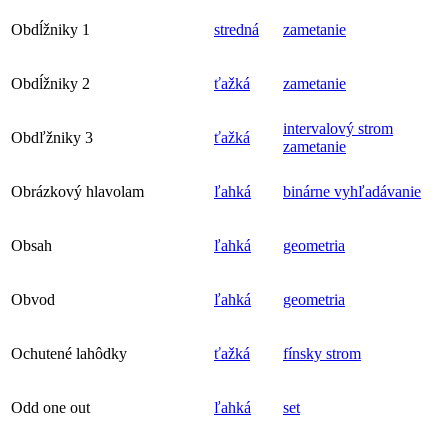
Obdĺžniky 1
stredná
zametanie
Obdĺžniky 2
ťažká
zametanie
intervalový strom
Obdľžniky 3
ťažká
zametanie
Obrázkový hlavolam
ľahká
binárne vyhľadávanie
Obsah
ľahká
geometria
Obvod
ľahká
geometria
Ochutené lahôdky
ťažká
fínsky strom
Odd one out
ľahká
set