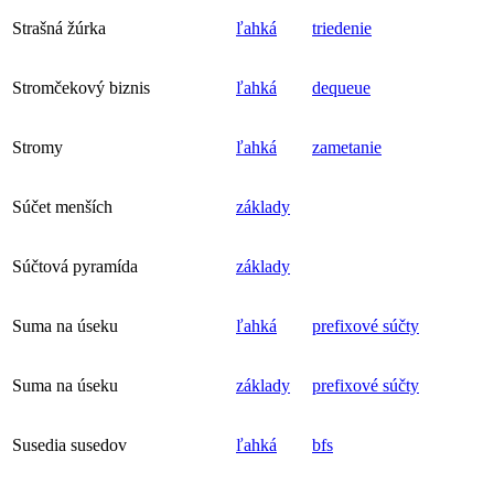
Strašná žúrka
ľahká
triedenie
Stromčekový biznis
ľahká
dequeue
Stromy
ľahká
zametanie
Súčet menších
základy
Súčtová pyramída
základy
Suma na úseku
ľahká
prefixové súčty
Suma na úseku
základy
prefixové súčty
Susedia susedov
ľahká
bfs