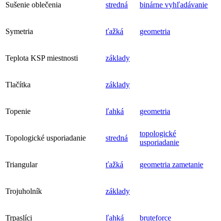
Sušenie oblečenia
stredná
binárne vyhľadávanie
Symetria
ťažká
geometria
Teplota KSP miestnosti
základy
Tlačítka
základy
Topenie
ľahká
geometria
topologické
Topologické usporiadanie
stredná
usporiadanie
Triangular
ťažká
geometria
zametanie
Trojuholník
základy
Trpaslíci
ľahká
bruteforce