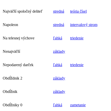
Najväčší spoločný deliteľ
stredná
teória čísel
Napoleon
stredná
intervalový strom
Na telesnej výchove
ľahká
triedenie
Nenajväčší
základy
Nepodarený darček
ľahká
triedenie
Obdĺždnik 2
základy
Obdĺžnik
základy
Obdĺžniky 0
ľahká
zametanie