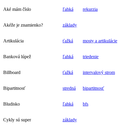
Aké mám číslo
ľahká
rekurzia
Akéže je znamienko?
základy
Artikulácia
ťažká
mosty a artikulácie
Banková lúpež
ľahká
triedenie
Billboard
ťažká
intervalový strom
Bipartitnosť
stredná
bipartitnosť
Bludisko
ľahká
bfs
Cykly sú super
základy