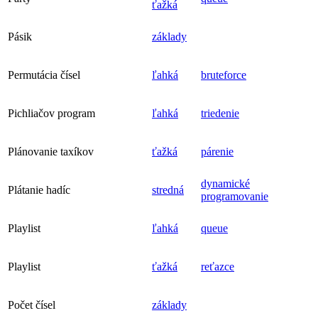
ťažká
Pásik
základy
Permutácia čísel
ľahká
bruteforce
Pichliačov program
ľahká
triedenie
Plánovanie taxíkov
ťažká
párenie
dynamické
Plátanie hadíc
stredná
programovanie
Playlist
ľahká
queue
Playlist
ťažká
reťazce
Počet čísel
základy