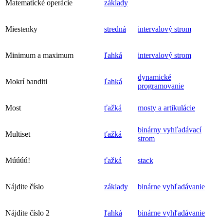
Matematické operácie
základy
Miestenky
stredná
intervalový strom
Minimum a maximum
ľahká
intervalový strom
dynamické
Mokrí banditi
ľahká
programovanie
Most
ťažká
mosty a artikulácie
binárny vyhľadávací
Multiset
ťažká
strom
Múúúú!
ťažká
stack
Nájdite číslo
základy
binárne vyhľadávanie
Nájdite číslo 2
ľahká
binárne vyhľadávanie