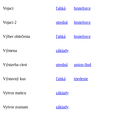
Vojaci
ľahká
bruteforce
Vojaci 2
stredná
bruteforce
Výber oblečenia
ľahká
bruteforce
Výmena
základy
Výstavba ciest
stredná
union-find
Výstavný kus
ľahká
triedenie
Vytvor maticu
základy
Vytvor zoznam
základy