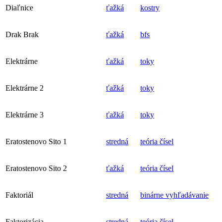
Diaľnice
ťažká
kostry
Drak Brak
ťažká
bfs
Elektrárne
ťažká
toky
Elektrárne 2
ťažká
toky
Elektrárne 3
ťažká
toky
Eratostenovo Sito 1
stredná
teória čísel
Eratostenovo Sito 2
ťažká
teória čísel
Faktoriál
stredná
binárne vyhľadávanie
Faktorizácia
stredná
teória čísel