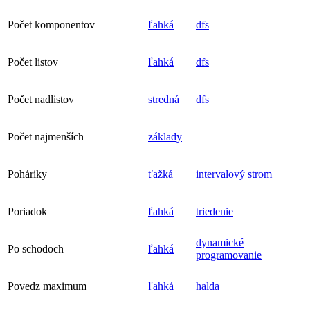
Počet komponentov
ľahká
dfs
Počet listov
ľahká
dfs
Počet nadlistov
stredná
dfs
Počet najmenších
základy
Poháriky
ťažká
intervalový strom
Poriadok
ľahká
triedenie
dynamické
Po schodoch
ľahká
programovanie
Povedz maximum
ľahká
halda