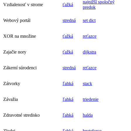
najnižší spoločný
Vzdialenosť v strome
ťažká
predok
Webový portál
stredná
set
dict
XOR na množine
ťažká
reťazce
Zajačie nory
ťažká
dijkstra
Zákerní súrodenci
stredná
reťazce
Zátvorky
ľahká
stack
Závažia
ľahká
triedenie
Zdravotné stredisko
ľahká
halda
Zlodej
ľahká
bruteforce