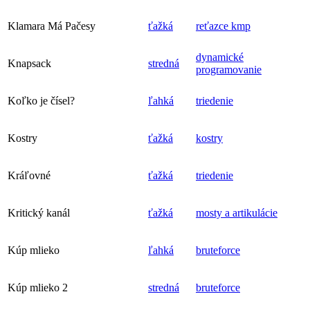
Klamara Má Pačesy
ťažká
reťazce
kmp
dynamické
Knapsack
stredná
programovanie
Koľko je čísel?
ľahká
triedenie
Kostry
ťažká
kostry
Kráľovné
ťažká
triedenie
Kritický kanál
ťažká
mosty a artikulácie
Kúp mlieko
ľahká
bruteforce
Kúp mlieko 2
stredná
bruteforce