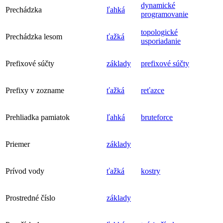
dynamické
Prechádzka
ľahká
programovanie
topologické
Prechádzka lesom
ťažká
usporiadanie
Prefixové súčty
základy
prefixové súčty
Prefixy v zozname
ťažká
reťazce
Prehliadka pamiatok
ľahká
bruteforce
Priemer
základy
Prívod vody
ťažká
kostry
Prostredné číslo
základy