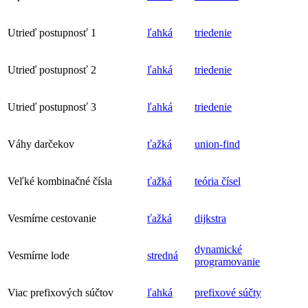
Utrieď postupnosť 1
ľahká
triedenie
Utrieď postupnosť 2
ľahká
triedenie
Utrieď postupnosť 3
ľahká
triedenie
Váhy darčekov
ťažká
union-find
Veľké kombinačné čísla
ťažká
teória čísel
Vesmírne cestovanie
ťažká
dijkstra
dynamické
Vesmírne lode
stredná
programovanie
Viac prefixových súčtov
ľahká
prefixové súčty