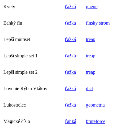
Kvety
ťažká
queue
Ľahký fín
ťažká
fínsky strom
Lepší multiset
ťažká
treap
Lepší simple set 1
ťažká
treap
Lepší simple set 2
ťažká
treap
Lovenie Rýb a Vtákov
ťažká
dict
Lukostrelec
ťažká
geometria
Magické číslo
ľahká
bruteforce