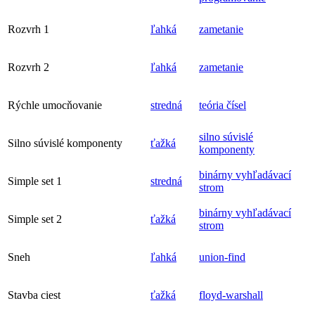
Rozvrh 1
ľahká
zametanie
Rozvrh 2
ľahká
zametanie
Rýchle umocňovanie
stredná
teória čísel
silno súvislé
Silno súvislé komponenty
ťažká
komponenty
binárny vyhľadávací
Simple set 1
stredná
strom
binárny vyhľadávací
Simple set 2
ťažká
strom
Sneh
ľahká
union-find
Stavba ciest
ťažká
floyd-warshall