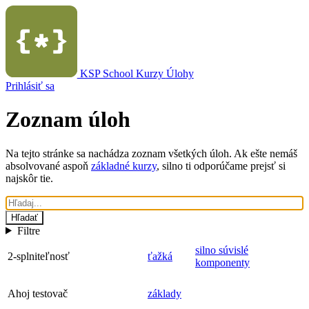
KSP School
Kurzy
Úlohy
Prihlásiť sa
Zoznam úloh
Na tejto stránke sa nachádza zoznam všetkých úloh. Ak ešte nemáš
absolvované aspoň
základné kurzy
, silno ti odporúčame prejsť si
najskôr tie.
Hľadať
Filtre
silno súvislé
2-splniteľnosť
ťažká
komponenty
Ahoj testovač
základy