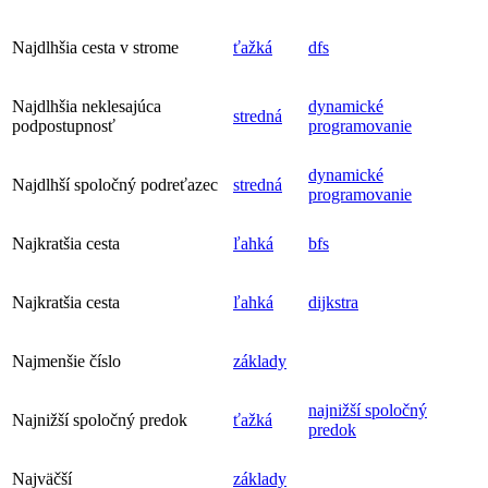
Najdlhšia cesta v strome
ťažká
dfs
Najdlhšia neklesajúca
dynamické
stredná
podpostupnosť
programovanie
dynamické
Najdlhší spoločný podreťazec
stredná
programovanie
Najkratšia cesta
ľahká
bfs
Najkratšia cesta
ľahká
dijkstra
Najmenšie číslo
základy
najnižší spoločný
Najnižší spoločný predok
ťažká
predok
Najväčší
základy