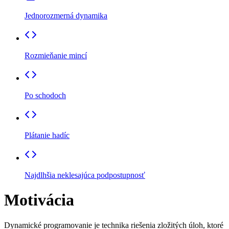
Jednorozmerná dynamika
Rozmieňanie mincí
Po schodoch
Plátanie hadíc
Najdlhšia neklesajúca podpostupnosť
Motivácia
Dynamické programovanie je technika riešenia zložitých úloh, ktoré