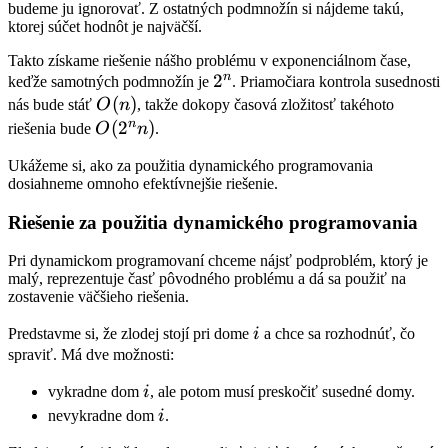
budeme ju ignorovať. Z ostatných podmnožín si nájdeme takú,
ktorej súčet hodnôt je najväčší.
Takto získame riešenie nášho problému v exponenciálnom čase,
n
2^n
2
keďže samotných podmnožín je
. Priamočiara kontrola susednosti
O(n)
(
)
nás bude stáť
O
n
, takže dokopy časová zložitosť takéhoto
n
O(2^n
(
2
)
riešenia bude
O
n
.
n)
Ukážeme si, ako za použitia dynamického programovania
dosiahneme omnoho efektívnejšie riešenie.
Riešenie za použitia dynamického programovania
Pri dynamickom programovaní chceme nájsť podproblém, ktorý je
malý, reprezentuje časť pôvodného problému a dá sa použiť na
zostavenie väčšieho riešenia.
i
Predstavme si, že zlodej stojí pri dome
i
a chce sa rozhodnúť, čo
spraviť. Má dve možnosti:
i
vykradne dom
i
, ale potom musí preskočiť susedné domy.
i
nevykradne dom
i
.