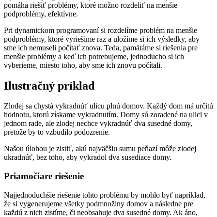
pomáha riešiť problémy, ktoré možno rozdeliť na menšie
podproblémy, efektívne.
Pri dynamickom programovaní si rozdelíme problém na menšie
podproblémy, ktoré vyriešime raz a uložíme si ich výsledky, aby
sme ich nemuseli počítať znova. Teda, pamätáme si riešenia pre
menšie problémy a keď ich potrebujeme, jednoducho si ich
vyberieme, miesto toho, aby sme ich znovu počítali.
Ilustračný príklad
Zlodej sa chystá vykradnúť ulicu plnú domov. Každý dom má určitú
hodnotu, ktorú získame vykradnutím. Domy sú zoradené na ulici v
jednom rade, ale zlodej nechce vykradnúť dva susedné domy,
pretože by to vzbudilo podozrenie.
Našou úlohou je zistiť, akú najväčšiu sumu peňazí môže zlodej
ukradnúť, bez toho, aby vykradol dva susediace domy.
Priamočiare riešenie
Najjednoduchšie riešenie tohto problému by mohlo byť napríklad,
že si vygenerujeme všetky podmnožiny domov a následne pre
každú z nich zistíme, či neobsahuje dva susedné domy. Ak áno,