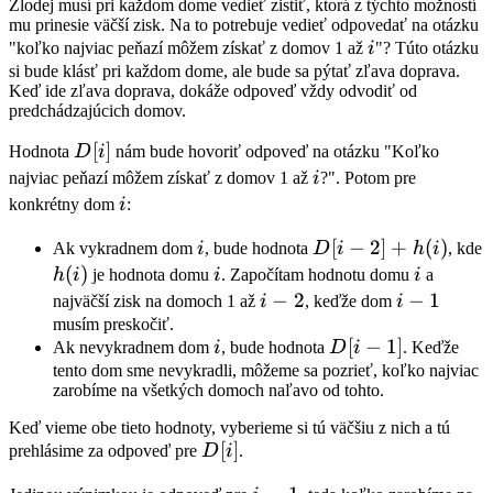
Zlodej musí pri každom dome vedieť zistiť, ktorá z týchto možností
mu prinesie väčší zisk. Na to potrebuje vedieť odpovedať na otázku
i
"koľko najviac peňazí môžem získať z domov 1 až
i
"? Túto otázku
si bude klásť pri každom dome, ale bude sa pýtať zľava doprava.
Keď ide zľava doprava, dokáže odpoveď vždy odvodiť od
predchádzajúcich domov.
D[i]
[
]
Hodnota
D
i
nám bude hovoriť odpoveď na otázku "Koľko
i
najviac peňazí môžem získať z domov 1 až
i
?". Potom pre
i
konkrétny dom
i
:
i
D[i-
[
−
2
]
+
(
)
Ak vykradnem dom
i
, bude hodnota
D
i
h
i
, kde
2]
h(i)
(
)
i
i
h
i
je hodnota domu
i
. Započítam hodnotu domu
i
a
+
i-
−
2
i-
−
1
najväčší zisk na domoch 1 až
i
, keďže dom
i
h(i)
2
1
musím preskočiť.
i
D[i-
[
−
1
]
Ak nevykradnem dom
i
, bude hodnota
D
i
. Keďže
1]
tento dom sme nevykradli, môžeme sa pozrieť, koľko najviac
zarobíme na všetkých domoch naľavo od tohto.
Keď vieme obe tieto hodnoty, vyberieme si tú väčšiu z nich a tú
D[i]
[
]
prehlásime za odpoveď pre
D
i
.