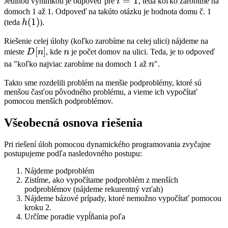
i=1
=
1
Jedinou výnimkou je odpoveď pre
i
, teda koľko zarobíme na
domoch 1 až 1. Odpoveď na takúto otázku je hodnota domu č. 1
h(1)
(
1
)
(teda
h
).
Riešenie celej úlohy (koľko zarobíme na celej ulici) nájdeme na
D[n]
[
]
n
mieste
D
n
, kde
n
je počet domov na ulici. Teda, je to odpoveď
n
na "koľko najviac zarobíme na domoch 1 až
n
".
Takto sme rozdelili problém na menšie podproblémy, ktoré sú
menšou časťou pôvodného problému, a vieme ich vypočítať
pomocou menších podproblémov.
Všeobecná osnova riešenia
Pri riešení úloh pomocou dynamického programovania zvyčajne
postupujeme podľa nasledovného postupu:
Nájdeme podproblém
Zistíme, ako vypočítame podproblém z menších
podproblémov (nájdeme rekurentný vzťah)
Nájdeme bázové prípady, ktoré nemožno vypočítať pomocou
kroku 2.
Určíme poradie vypĺňania poľa