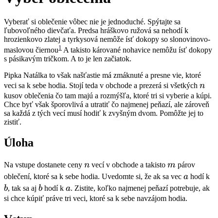
Vyberať si oblečenie vôbec nie je jednoduché. Spýtajte sa
ľubovoľného dievčaťa. Predsa hráškovo ružová sa nehodí k
hrozienkovo zlatej a tyrkysová nemôže ísť dokopy so slonovinovo-
1
maslovou čiernou
A takisto kárované nohavice nemôžu ísť dokopy
s pásikavým tričkom. A to je len začiatok.
Pipka Natálka to však našťastie má zmáknuté a presne vie, ktoré
n
veci sa k sebe hodia. Stojí teda v obchode a prezerá si všetkých
n
kusov oblečenia čo tam majú a rozmýšľa, ktoré tri si vyberie a kúpi.
Chce byť však šporovlivá a utratiť čo najmenej peňazí, ale zároveň
sa každá z tých vecí musí hodiť k zvyšným dvom. Pomôžte jej to
zistiť.
Úloha
n
m
Na vstupe dostanete ceny
n
vecí v obchode a takisto
m
párov
a
b
oblečení, ktoré sa k sebe hodia. Uvedomte si, že ak sa vec
a
hodí k
b
a
b
, tak sa aj
b
hodí k
a
. Zistite, koľko najmenej peňazí potrebuje, ak
si chce kúpiť práve tri veci, ktoré sa k sebe navzájom hodia.