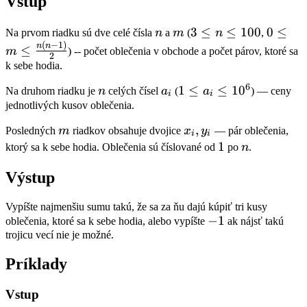
Vstup
n
m
3
3
≤
≤
100
0 \leq
0
≤
Na prvom riadku sú dve celé čísla
n
a
m
(
n
,
(
−
1
)
\leq
\leq
n
n
≤
m
) -- počet oblečenia v obchode a počet párov, ktoré sa
2
n
\frac{
k sebe hodia.
\leq
1)}{2}
6
n
a_i
1
1
≤
≤
1
0
Na druhom riadku je
n
celých čísel
a
(
a
) ­— ceny
100
i
i
\leq
jednotlivých kusov oblečenia.
a_i
m
x_i,
,
Posledných
m
riadkov obsahuje dvojice
x
y
­— pár oblečenia,
i
i
\leq
y_i
1
1
n
ktorý sa k sebe hodia. Oblečenia sú číslované od
po
n
.
10^6
Výstup
Vypíšte najmenšiu sumu takú, že sa za ňu dajú kúpiť tri kusy
-1
−
1
oblečenia, ktoré sa k sebe hodia, alebo vypíšte
ak nájsť takú
trojicu vecí nie je možné.
Príklady
Vstup