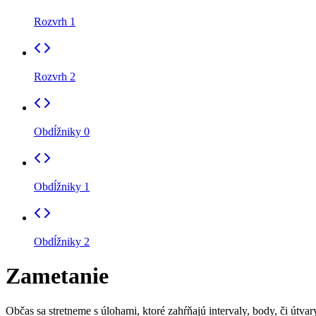
Rozvrh 1
Rozvrh 2
Obdĺžniky 0
Obdĺžniky 1
Obdĺžniky 2
Zametanie
Občas sa stretneme s úlohami, ktoré zahŕňajú intervaly, body, či útv